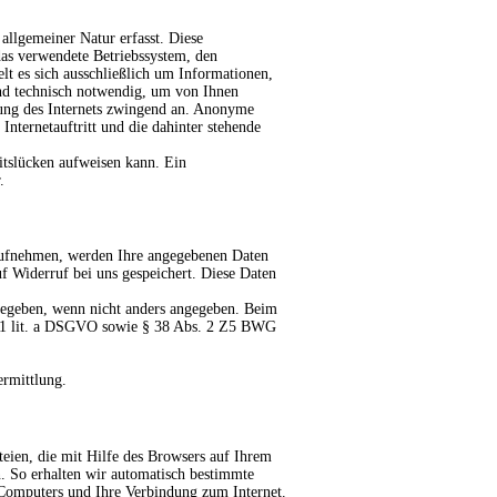
allgemeiner Natur erfasst. Diese
das verwendete Betriebssystem, den
t es sich ausschließlich um Informationen,
ind technisch notwendig, um von Ihnen
tzung des Internets zwingend an. Anonyme
Internetauftritt und die dahinter stehende
itslücken aufweisen kann. Ein
.
aufnehmen, werden Ihre angegebenen Daten
f Widerruf bei uns gespeichert. Diese Daten
rgegeben, wenn nicht anders angegeben. Beim
.1 lit. a DSGVO sowie § 38 Abs. 2 Z5 BWG
rmittlung.
eien, die mit Hilfe des Browsers auf Ihrem
n.
So erhalten wir automatisch bestimmte
 Computers und Ihre Verbindung zum Internet.