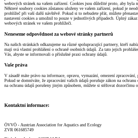
webových stránek na vašem zařízení. Cookies jsou důležité proto, aby byla n
Některé soubory cookies zůstanou uloženy ve vašem zařízení, pokud je neod
prohlížeč při vaší další návštěvě. Pokud si to nebudete přát, můžete přenasta
nastavení cookies a umožnil to pouze v jednotlivých případech. Úplný záka
webových stránek ve vašem prohlížeči.
Neneseme odpovědnost za webové stránky partnerů
Na našich stránkách odkazujeme na různé spolupracující partnery, kteří nab
mají svá vlastní prohlášení o ochraně osobních údajů. Za tato jejich prohl
Vás, abyste se informovali o příslušné praxi ochrany údajů.
Vaše práva
V zásadě máte právo na informace, opravu, vymazání, omezení zpracování, p
Pokud se domníváte, že zpracování vašich údajů porušuje zákon na ochranu
na ochranu údajů porušeny jiným způsobem, můžete si stěžovat dozorčímu or
Kontaktní informace:
ÖVVÖ - Austrian Association for Aquatics and Ecology
ZVR 061685749