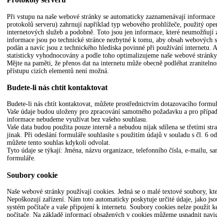
Při vstupu na naše webové stránky se automaticky zaznamenávají informace
protokolů serveru) zahrnují například typ webového prohlížeče, použitý op
internetových služeb a podobně. Toto jsou jen informace, které neumožňují z
informace jsou po technické stránce nezbytné k tomu, aby obsah webových str
podán a navíc jsou z technického hlediska povinné při používání internetu.
statisticky vyhodnocovány a podle toho optimalizujeme naše webové stránky
Mějte na paměti, že přenos dat na internetu může obecně podléhat zraniteln
přístupu cizích elementů není možná.
Budete-li nás chtít kontaktovat
Budete-li nás chtít kontaktovat, můžete prostřednictvím dotazovacího form
Vaše údaje budou uloženy pro zpracování samotného požadavku a pro případ 
informace nebudeme využívat bez vašeho souhlasu.
Vaše data budou použita pouze interně a nebudou nijak sdílena se třetími 
jinak. Při odeslání formuláře souhlasíte s použitím údajů v souladu s čl. 
můžete tento souhlas kdykoli odvolat.
Tyto údaje se týkají: Jména, názvu organizace, telefonního čísla, e-mailu, s
formuláře.
Soubory cookie
Naše webové stránky používají cookies. Jedná se o malé textové soubory, kte
Nepoškozují zařízení. Nám toto automaticky poskytuje určité údaje, jako jsou
systém počítače a vaše připojení k internetu. Soubory cookies nelze použít 
počítače. Na základě informací obsažených v cookies můžeme usnadnit navig