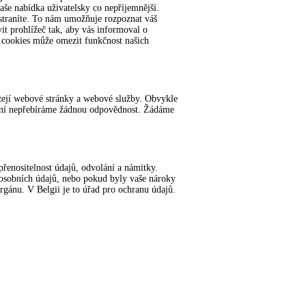
aše nabídka uživatelsky co nepříjemnější.
straníte. To nám umožňuje rozpoznat váš
vit prohlížeč tak, aby vás informoval o
z cookies může omezit funkčnost našich
ízejí webové stránky a webové služby. Obvykle
ášení nepřebíráme žádnou odpovědnost. Žádáme
řenositelnost údajů, odvolání a námitky.
 osobních údajů, nebo pokud byly vaše nároky
gánu. V Belgii je to úřad pro ochranu údajů.