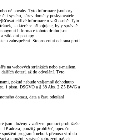
 obecné povahy. Tyto informace (soubory
erační systém, název domény poskytovatele
jišťovat citlivé informace o vaší osobě. Tyto
ánek, na které se připojujete, byly správně
 Anonymní informace tohoto druhu jsou
 a základní postupy.
ostem zabezpečení. Stoprocentní ochrana proti
uláře na webových stránkách nebo e-mailem,
dalších dotazů až do odvolání. Tyto
stranami, pokud nebude vzájemně dohodnuto
6 odst. 1 písm. DSGVO a § 38 Abs. 2 Z5 BWG a
amotného dotazu, data a času odeslání
ré jsou uloženy v zařízení pomocí prohlížeče.
: IP adresa, použitý prohlížeč, operační
ke spuštění programů nebo k přenosu virů do
aci a umožnit správné zobrazení našich