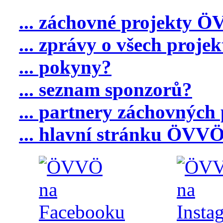
... záchovné projekty 
... zprávy o všech proje
... pokyny?
... seznam sponzorů?
... partnery záchovnýc
... hlavní stránku ÖVV