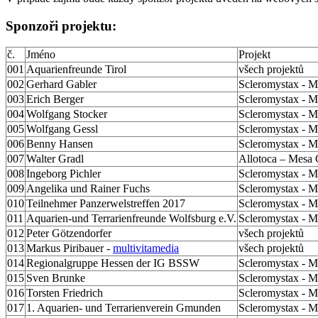
Sponzoři projektu:
č.
Jméno
Projekt
001
Aquarienfreunde Tirol
všech projektů
002
Gerhard Gabler
Scleromystax - Ma
003
Erich Berger
Scleromystax - Ma
004
Wolfgang Stocker
Scleromystax - Ma
005
Wolfgang Gessl
Scleromystax - Ma
006
Benny Hansen
Scleromystax - Ma
007
Walter Gradl
Allotoca – Mesa 
008
Ingeborg Pichler
Scleromystax - Ma
009
Angelika und Rainer Fuchs
Scleromystax - Ma
010
Teilnehmer Panzerwelstreffen 2017
Scleromystax - Ma
011
Aquarien-und Terrarienfreunde Wolfsburg e.V.
Scleromystax - Ma
012
Peter Götzendorfer
všech projektů
013
Markus Piribauer -
multivitamedia
všech projektů
014
Regionalgruppe Hessen der IG BSSW
Scleromystax - Ma
015
Sven Brunke
Scleromystax - Ma
016
Torsten Friedrich
Scleromystax - Ma
017
1. Aquarien- und Terrarienverein Gmunden
Scleromystax - Ma