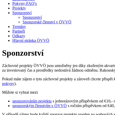
Pokyny-FAQ's
Projekty
Sponzorství
Sponzorství
Sponzorské členství v ÖVVÖ
Termíny
Partneři
Odkazy
Hlavní stránka ÖVVÖ
Sponzorství
Záchovné projekty ÖVVÖ jsou umožněny jen díky zkušeným akvaristům a
za investovaný čas a prostředky nedostává žádnou odměnu. Rakouský sv
Pokud máte zájem o tyto záchovné projekty a zároveň chcete přispět
pokyny
).
Můžete si vybrat mezi
sponzorováním projektu
s jednorázovým příspěvkem od €10,- 
sponzorským členstvím v ÖVVÖ
s ročním příspěvkem od €40,
V případě zájmu bude každý sponzor projektu uveden na webových