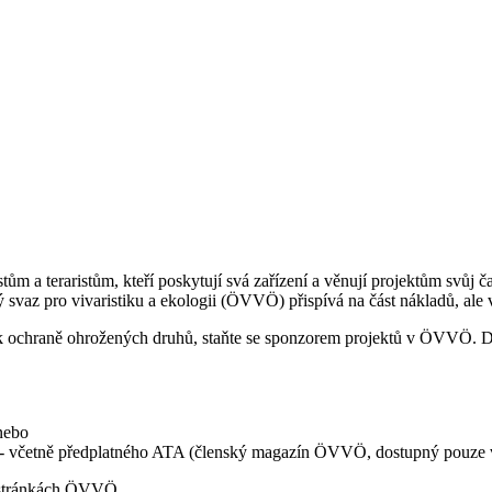
 teraristům, kteří poskytují svá zařízení a věnují projektům svůj čas
az pro vivaristiku a ekologii (ÖVVÖ) přispívá na část nákladů, ale ve
 k ochraně ohrožených druhů, staňte se sponzorem projektů v ÖVVÖ. D
nebo
- včetně předplatného ATA (členský magazín ÖVVÖ, dostupný pouze 
 stránkách ÖVVÖ.