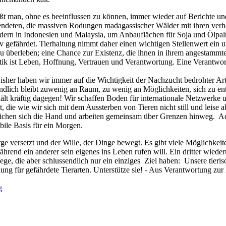
tößt man, ohne es beeinflussen zu können, immer wieder auf Berichte 
rendeten, die massiven Rodungen madagassischer Wälder mit ihren verh
ldern in Indonesien und Malaysia, um Anbauflächen für Soja und Ölpal
assiv gefährdet. Tierhaltung nimmt daher einen wichtigen Stellenwert ei
 zu überleben; eine Chance zur Existenz, die ihnen in ihrem angestammte
k ist Leben, Hoffnung, Vertrauen und Verantwortung. Eine Verantwortun
er haben wir immer auf die Wichtigkeit der Nachzucht bedrohter Arte
ndlich bleibt zuwenig an Raum, zu wenig an Möglichkeiten, sich zu entf
t kräftig dagegen! Wir schaffen Boden für internationale Netzwerke 
t, die wie wir sich mit dem Aussterben von Tieren nicht still und leis
ichen sich die Hand und arbeiten gemeinsam über Grenzen hinweg. Aqu
bile Basis für ein Morgen.
ge versetzt und der Wille, der Dinge bewegt. Es gibt viele Möglichkeiten
end ein anderer sein eigenes ins Leben rufen will. Ein dritter wiederum
ge, die aber schlussendlich nur ein einziges Ziel haben: Unsere tier
g für gefährdete Tierarten. Unterstütze sie! - Aus Verantwortung zu
g