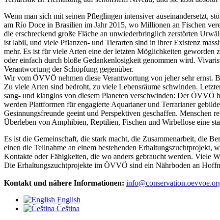
Wenn man sich mit seinen Pfleglingen intensiver auseinandersetzt, s
am Río Doce in Brasilien im Jahr 2015, wo Millionen an Fischen ve
die erschreckend große Fläche an unwiederbringlich zerstörten Urwä
ist labil, und viele Pflanzen- und Tierarten sind in ihrer Existenz m
mehr. Es ist für viele Arten eine der letzten Möglichkeiten geworden
oder einfach durch bloße Gedankenlosigkeit genommen wird. Vivaristi
Verantwortung der Schöpfung gegenüber.
Wir vom ÖVVÖ nehmen diese Verantwortung von jeher sehr ernst. Bish
Zu viele Arten sind bedroht, zu viele Lebensräume schwinden. Letzte
sang- und klanglos von diesem Planeten verschwinden: Der ÖVVÖ häl
werden Plattformen für engagierte Aquarianer und Terrarianer gebilde
Gesinnungsfreunde geeint und Perspektiven geschaffen. Menschen re
Überleben von Amphibien, Reptilien, Fischen und Wirbellose eine sta
Es ist die Gemeinschaft, die stark macht, die Zusammenarbeit, die Ber
einen die Teilnahme an einem bestehenden Erhaltungszuchtprojekt, währ
Kontakte oder Fähigkeiten, die wo anders gebraucht werden. Viele We
Die Erhaltungszuchtprojekte im ÖVVÖ sind ein Nährboden an Hoffnun
Kontakt und nähere Informationen:
info@conservation.oevvoe.or
English
Čeština