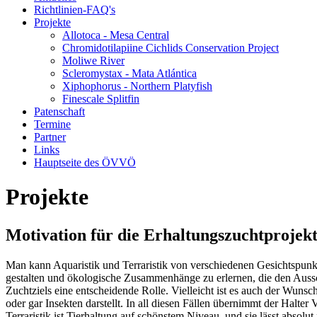
Richtlinien-FAQ's
Projekte
Allotoca - Mesa Central
Chromidotilapiine Cichlids Conservation Project
Moliwe River
Scleromystax - Mata Atlántica
Xiphophorus - Northern Platyfish
Finescale Splitfin
Patenschaft
Termine
Partner
Links
Hauptseite des ÖVVÖ
Projekte
Motivation für die Erhaltungszuchtproje
Man kann Aquaristik und Terraristik von verschiedenen Gesichtspunkt
gestalten und ökologische Zusammenhänge zu erlernen, die den Aussc
Zuchtziels eine entscheidende Rolle. Vielleicht ist es auch der Wunsc
oder gar Insekten darstellt. In all diesen Fällen übernimmt der Halte
Terraristik ist Tierhaltung auf schönstem Niveau, und sie lässt absolut