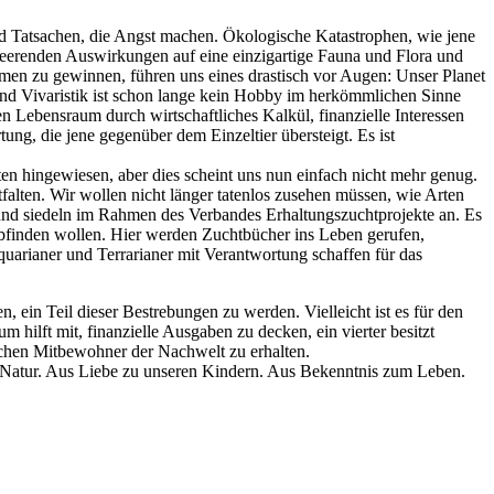
und Tatsachen, die Angst machen. Ökologische Katastrophen, wie jene
eerenden Auswirkungen auf eine einzigartige Fauna und Flora und
men zu gewinnen, führen uns eines drastisch vor Augen: Unser Planet
n und Vivaristik ist schon lange kein Hobby im herkömmlichen Sinne
n Lebensraum durch wirtschaftliches Kalkül, finanzielle Interessen
g, die jene gegenüber dem Einzeltier übersteigt. Es ist
n hingewiesen, aber dies scheint uns nun einfach nicht mehr genug.
alten. Wir wollen nicht länger tatenlos zusehen müssen, wie Arten
und siedeln im Rahmen des Verbandes Erhaltungszuchtprojekte an. Es
e abfinden wollen. Hier werden Zuchtbücher ins Leben gerufen,
arianer und Terrarianer mit Verantwortung schaffen für das
, ein Teil dieser Bestrebungen zu werden. Vielleicht ist es für den
 hilft mit, finanzielle Ausgaben zu decken, ein vierter besitzt
ischen Mitbewohner der Nachwelt zu erhalten.
r Natur. Aus Liebe zu unseren Kindern. Aus Bekenntnis zum Leben.