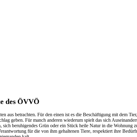
kte des ÖVVÖ
en aus betrachten. Für den einen ist es die Beschäftigung mit dem Tie
hlag geben. Für manch anderen wiederum spielt das sich Auseinanders
h, sich beruhigendes Grün oder ein Stück heile Natur in die Wohnung zu
r Verantwortung für die von ihm gehaltenen Tiere, respektiert ihre Bedür
 niemanden kalt.