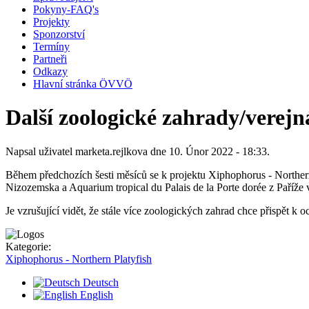
Pokyny-FAQ's
Projekty
Sponzorství
Termíny
Partneři
Odkazy
Hlavní stránka ÖVVÖ
Další zoologické zahrady/verejná
Napsal uživatel
marketa.rejlkova
dne 10. Únor 2022 - 18:33.
Během předchozích šesti měsíců se k projektu Xiphophorus - Northern
Nizozemska a Aquarium tropical du Palais de la Porte dorée z Paříže v
Je vzrušující vidět, že stále více zoologických zahrad chce přispět k
Kategorie:
Xiphophorus - Northern Platyfish
Deutsch
English