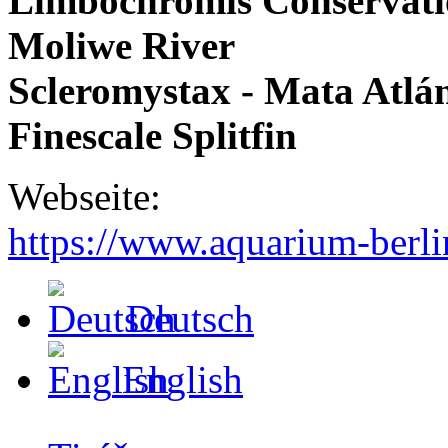
Limbochromis Conservati
Moliwe River
Scleromystax - Mata Atlán
Finescale Splitfin
Webseite:
https://www.aquarium-berli
Deutsch
English