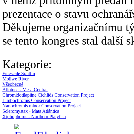
v němž přítomným předali 
prezentace o stavu ochraná
Děkujeme organizačnímu tý
se tento kongres stal další s
Kategorie:
Finescale Splitfin
Moliwe River
Všeobecné
Allotoca - Mesa Central
Chromidotilapiine Cichlids Conservation Project
Limbochromis Conservation Project
Nanochromis minor Conservation Project
Scleromystax - Mata Atlántica
Xiphophorus - Northern Platyfish