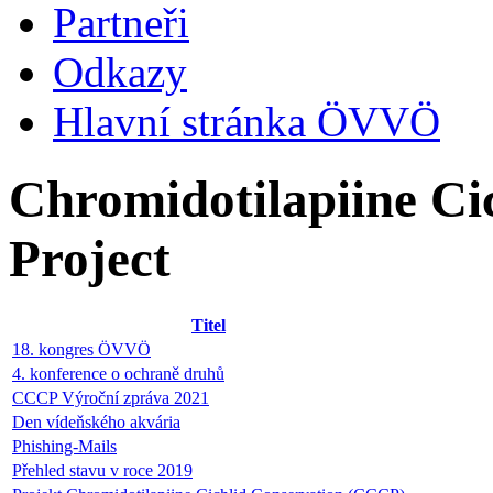
Partneři
Odkazy
Hlavní stránka ÖVVÖ
Chromidotilapiine Ci
Project
Titel
18. kongres ÖVVÖ
4. konference o ochraně druhů
CCCP Výroční zpráva 2021
Den vídeňského akvária
Phishing-Mails
Přehled stavu v roce 2019