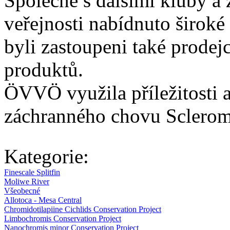
Společně s dalšími kluby a
veřejnosti nabídnuto široké
byli zastoupeni také prodejc
produktů.
ÖVVÖ využila příležitosti a
záchranného chovu Scleromy
Kategorie:
Finescale Splitfin
Moliwe River
Všeobecné
Allotoca - Mesa Central
Chromidotilapiine Cichlids Conservation Project
Limbochromis Conservation Project
Nanochromis minor Conservation Project