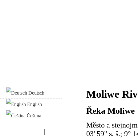
Moliwe Riv
Deutsch
English
Řeka Moliwe
Čeština
Město a stejnojm
Hledat
03' 59" s. š.; 9° 
Vyhledávání