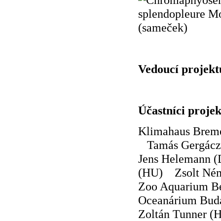
Vedoucí projekt
Účastníci proje
Klimahaus Breme
Tamás Gergác
Jens Helemann (
(HU) Zsolt Né
Zoo Aquarium Be
Oceanárium Bud
Zoltán Tunner 