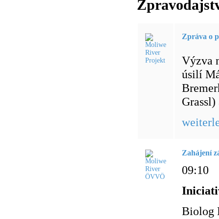
Zpravodajstv
Zpráva o p
Výzva n
úsilí M
Bremerh
Grassl)
weiterl
Zahájení z
09:10
Iniciat
Biolog 