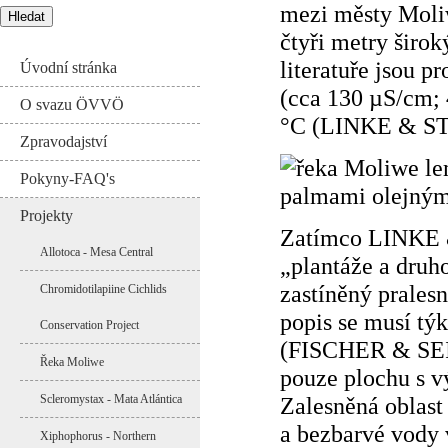
mezi městy Moliw
čtyři metry šir
literatuře jsou 
Úvodní stránka
(cca 130 µS/cm; 
O svazu ÖVVÖ
°C (LINKE & ST
Zpravodajství
Pokyny-FAQ's
Projekty
Zatímco LINKE &
Allotoca - Mesa Central
„plantáže a druh
zastíněný pralesn
Chromidotilapiine Cichlids
popis se musí týk
Conservation Project
(FISCHER & SEIDE
Řeka Moliwe
pouze plochu s v
Zalesněná oblast
Scleromystax - Mata Atlántica
a bezbarvé vody 
Xiphophorus - Northern