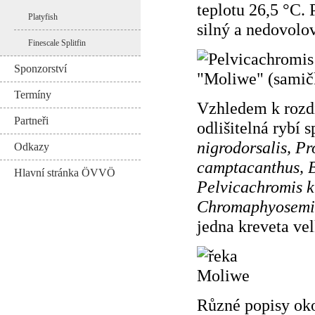
teplotu 26,5 °C.
Platyfish
silný a nedovolo
Finescale Splitfin
Sponzorství
Termíny
Vzhledem k rozdí
Partneři
odlišitelná rybí 
nigrodorsalis, Pr
Odkazy
camptacanthus, B
Hlavní stránka ÖVVÖ
Pelvicachromis k
Chromaphyosemio
jedna kreveta ve
Různé popisy oko