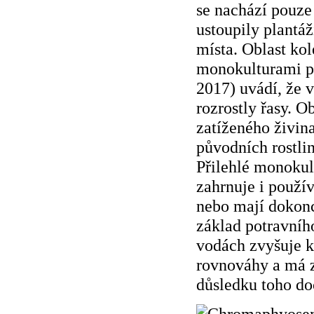
se nachází pouze
ustoupily plantáž
místa. Oblast ko
monokulturami pa
2017) uvádí, že v
rozrostly řasy. 
zatíženého živina
původních rostlin
Přilehlé monokul
zahrnuje i použí
nebo mají dokonc
základ potravníh
vodách zvyšuje k
rovnováhy a má z
důsledku toho do